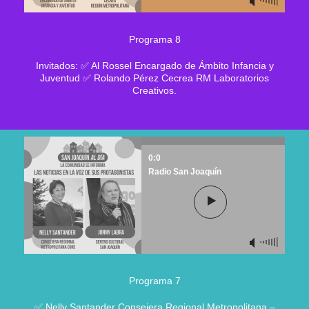
Programa 8
Invitados: ✅ Al Rossel Encargado de Ámbito Infancia y
Juventud ✅ Rolando Pérez Cecrea RM Laboratorios
Creativos.
0:0
Radio San Joaquín
Programa 7
✅ Nelly Santander Consejera Regional Metropolitana –