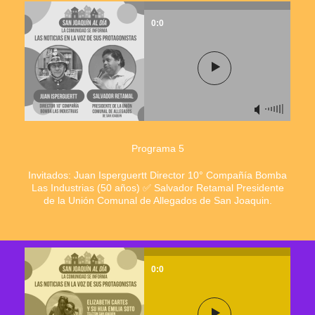
0:0
Programa 5
Invitados: Juan Isperguertt Director 10° Compañía Bomba
Las Industrias (50 años) ✅ Salvador Retamal Presidente
de la Unión Comunal de Allegados de San Joaquin.
0:0