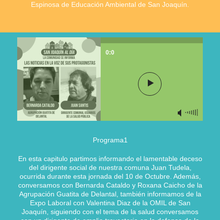
Espinosa de Educación Ambiental de San Joaquín.
0:0
Programa1
En esta capitulo partimos informando el lamentable deceso
del dirigente social de nuestra comuna Juan Tudela,
ocurrida durante esta jornada del 10 de Octubre. Además,
conversamos con Bernarda Cataldo y Roxana Caicho de la
Agrupación Guatita de Delantal, también informamos de la
Expo Laboral con Valentina Diaz de la OMIL de San
Joaquín, siguiendo con el tema de la salud conversamos