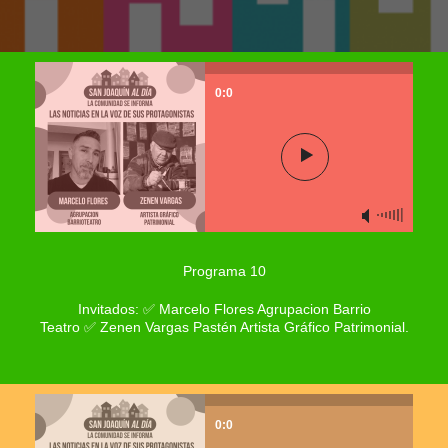
0:0
Programa 10
Invitados: ✅ Marcelo Flores Agrupacion Barrio
Teatro
✅
Zenen Vargas Pastén Artista Gráfico Patrimonial.
0:0